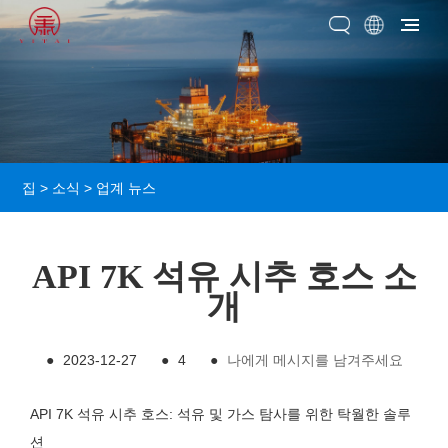
집
>
소식
>
업계 뉴스
API 7K 석유 시추 호스 소
개
●
2023-12-27
●
4
●
나에게 메시지를 남겨주세요
API 7K 석유 시추 호스: 석유 및 가스 탐사를 위한 탁월한 솔루
션