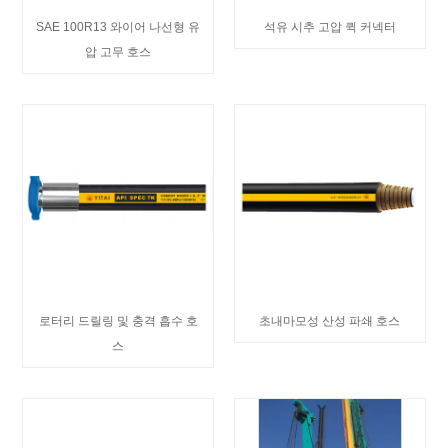
SAE 100R13 와이어 나선형 유
석유 시추 고압 퀵 커넥터
압 고무 호스
로터리 드릴링 및 충격 흡수 호
초내마모성 산성 파쇄 호스
스