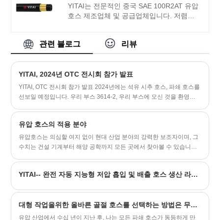
합니다.
YITAI는 전문적인 중국 SAE 100R2AT 유압
호스 제조업체 및 공급업체입니다. 저렴한
가격으로 최고의 SAE 100R2AT 유압 호스
를 찾고 있다면 지금 문의하세요! 우리는 수
관련 블로그
리뷰
년 동안 호스를 전문적으로 다루어 왔습니
다. 당사의 제품은 가격 경쟁력이 뛰어나며
대부분의 글로벌 시장을 포괄합니다. 우리
YITAI, 2024년 OTC 전시회 참가 발표
는 귀하의 장기적인 파트너가 되기를 기대
합니다.
YITAI, OTC 전시회 참가 발표 2024년에는 석유 시추 호스, 파쇄 호스를
선보일 예정입니다. 우리 부스 3614-2, 우리 부스에 오신 것을 환영합
니다
유압 호스의 적용 분야
유압호스는 의심할 여지 없이 현대 산업 분야의 강력한 보조자이며, 그
수치는 건설 기계부터 해양 공학까지 모든 곳에서 찾아볼 수 있습니다.
다음은 다양한 응용 분야에서 수행하는 주요 역할입니다.
YITAI-- 완전 자동 지능형 저압 흡입 및 배출 호스 생산 라인이 성공적으로 테스트되었습니다.
대형 작업을위한 올바른 골절 호스를 선택하는 방법은 무엇입니까?
유압 산업에서 수십 년이 지난 후, 나는 모든 파쇄 호스가 동등하게 만