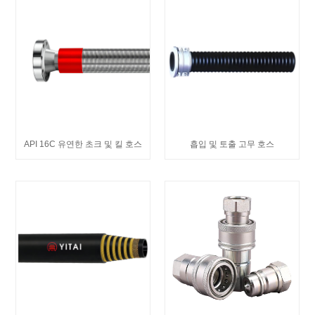
API 16C 유연한 초크 및 킬 호스
흡입 및 토출 고무 호스