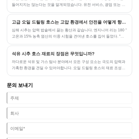
들어지지는 않는다는 것을 알게되었습니다. 유전 서비스, 광업 또는 산
업 응용 분야에 관계없이 Yitai에서 적절한 호스를 선택하면 원활한 운
영과 비용이 많이 드는 가동 중지 시간의 차이를 의미 할 수 있습니다.
고급 오일 드릴링 호스는 고압 환경에서 안전을 어떻게 향상 시키는가?
심해 시추는 압력 밥솥에서 끓는 황산과 같습니다. 엔지니어 리는 180 °
고온과 15% 농축 염산의 이중 시험을 견뎌낸 호스를 집어 들었다. "우
리가 개발 한 세라믹 고무 코팅은 전통적인 재료보다 온도 저항 범위가
50 가장 좋으며 부식 속도는 연간 0.002mm로 감소했습니다." 남중국
석유 시추 호스 재료의 장점은 무엇입니까?
해의 특정 가스장을 실제 측정 할 때이 보호 시스템은 호스의 서비스 수
명을 18 개월에서 42 개월로 확장했습니다.
까다로운 석유 및 가스 탐사 분야에서 모든 구성 요소는 극도의 압력과
가혹한 환경을 견딜 수 있어야합니다. 오일 드릴링 호스의 재료 조성은
성능, 안전성 및 수명을 결정하는 주요 요인입니다.
문의 보내기