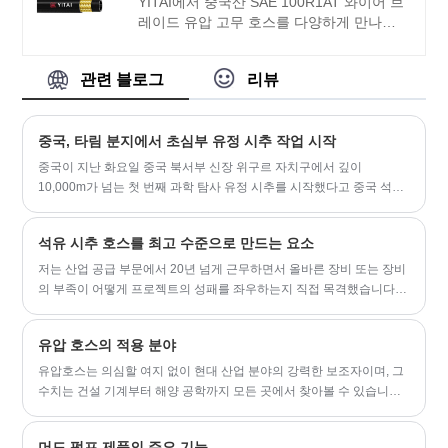
YITAI에서 중국산 SAE 100R1AT 와이어 브
레이드 유압 고무 호스를 다양하게 만나보
세요. 우리는 수년 동안 호스 생산을 전문으
로 해왔습니다. 당사의 제품은 좋은 가격 이
관련 블로그
리뷰
점을 갖고 있으며 대부분의 유럽 및 미국 시
장을 포괄합니다. 우리는 중국에서 귀하의
장기적인 파트너가 되기를 기대하고 있습니
중국, 타림 분지에서 초심부 유정 시추 작업 시작
다.
중국이 지난 화요일 중국 북서부 신장 위구르 자치구에서 깊이
10,000m가 넘는 첫 번째 과학 탐사 유정 시추를 시작했다고 중국 석유
공사(China National Petroleum Corporation)가 밝혔습니다.
석유 시추 호스를 최고 수준으로 만드는 요소
저는 산업 공급 부문에서 20년 넘게 근무하면서 올바른 장비 또는 장비
의 부족이 어떻게 프로젝트의 성패를 좌우하는지 직접 목격했습니다.
그 중요한 가치를 지속적으로 입증하는 구성 요소 중 하나는 석유 시추
호스입니다. 이는 작업의 생명선이며 모든 호스가 동일하게 만들어지
유압 호스의 적용 분야
는 것은 아닙니다.
유압호스는 의심할 여지 없이 현대 산업 분야의 강력한 보조자이며, 그
수치는 건설 기계부터 해양 공학까지 모든 곳에서 찾아볼 수 있습니다.
다음은 다양한 응용 분야에서 수행하는 주요 역할입니다.
머드 펌프 제품의 주요 기능