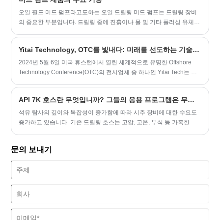
오일 필드 머드 펌프라고도하는 오일 드릴링 머드 펌프는 드릴링 장비
의 중요한 부분입니다. 드릴링 중에 진흙이나 물 및 기타 플러싱 유체
매체를 시추공으로 운반하는 데 사용됩니다. 오일 드릴링 머드 펌프 제
품의 특성은 다음 지점으로 나뉩니다.
Yitai Technology, OTC를 빛내다: 미래를 선도하는 기술 혁신
2024년 5월 6일 미국 휴스턴에서 열린 세계적으로 유명한 Offshore
Technology Conference(OTC)의 전시업체 중 하나인 Yitai Tech는 전
시회 첫날을 성공적으로 마쳤습니다. 이번 전시회에서 Yitai
Technology는 최신 기술과 제품을 선보였으며 수많은 고객 및 파트너
API 7K 호스란 무엇입니까? 그들의 응용 프로그램은 무엇입니까?
와 심층적인 교류를 가졌습니다. Yitai Technology는 지능형 고무 호스
의 연구 및 생산에 전념하는 기업으로 해양 및 육상 석유 산업을 위한
석유 탐사의 깊이와 복잡성이 증가함에 따라 시추 장비에 ​​대한 수요도
고성능의 안정적인 운송 및 연결 솔루션을 제공하기 위해 최선을 다하
증가하고 있습니다. 기존 드릴링 호스는 고압, 고온, 부식 등 가혹한 환
고 있습니다. 이 회사는 고도로 숙련된 R&D 팀과 첨단 생산 장비를 보
경의 요구사항을 충족하기 어렵기 때문에 더욱 내구성이 뛰어나고 성
유하고 있습니다. 그 제품은 해외로 수출되어 많은 고객들로부터 인정
능이 뛰어난 시멘트 호스의 개발이 필요합니다.
문의 보내기
과 신뢰를 받고 있습니다.