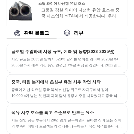
우리는 중국에서 장기 파트너가되기를 기대
스틸 와이어 나선형 유압 호스
합니다.
고품질 강철 와이어 나선형 유압 호스는 중
국 제조업체 YITAI에서 제공합니다. 우리는
수년 동안 호스 산업을 전문으로 해왔습니
다. 당사의 제품은 좋은 가격 이점을 갖고
관련 블로그
리뷰
있으며 대부분의 유럽 및 미국 시장을 포괄
합니다. 우리는 중국에서 귀하의 장기적인
파트너가 되기를 기대하고 있습니다.
글로벌 수압파쇄 시장 규모, 예측 및 동향(2023-2035년)
시장 규모는 2035년 말까지 620억 달러를 넘어설 것이며 2023년부터
2035년까지 예측 기간 동안 연평균 7%로 확장될 것입니다. 2022년 수
압 파쇄의 글로벌 시장 규모는 약 350억 달러였습니다. 원유 가격 상승
은 시장 확대에 기인할 수 있습니다.
중국, 타림 분지에서 초심부 유정 시추 작업 시작
중국이 지난 화요일 중국 북서부 신장 위구르 자치구에서 깊이
10,000m가 넘는 첫 번째 과학 탐사 유정 시추를 시작했다고 중국 석유
공사(China National Petroleum Corporation)가 밝혔습니다.
석유 시추 호스를 최고 수준으로 만드는 요소
저는 산업 공급 부문에서 20년 넘게 근무하면서 올바른 장비 또는 장비
의 부족이 어떻게 프로젝트의 성패를 좌우하는지 직접 목격했습니다.
그 중요한 가치를 지속적으로 입증하는 구성 요소 중 하나는 석유 시추