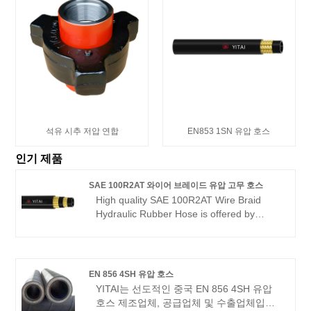
석유 시추 저압 연합
EN853 1SN 유압 호스
인기 제품
SAE 100R2AT 와이어 브레이드 유압 고무 호스
High quality SAE 100R2AT Wire Braid
Hydraulic Rubber Hose is offered by
China manufacturer YITAI. Buy SAE
100R2AT Wire Braid Hydraulic Rubber
Hose which is of high quality directly with
low price. We have been specialized in
EN 856 4SH 유압 호스
hose manufacturing for many years. Our
YITAI는 선도적인 중국 EN 856 4SH 유압
products have a good price advantage
호스 제조업체, 공급업체 및 수출업체입니